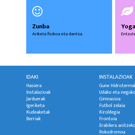
Zunba
Yog
Ariketa fisikoa eta dantza
Entzute
IDAKI
INSTALAZIOAK
Hasiera
Gune Hidroterma
Instalazioak
Udako eta neguko
Jarduerak
Gimnasioa
Igeriketa
Futbol zelaia
Kudeaketak
Kiroldegia
Berriak
Frontoia
Erabilera anitzek
Rokodromoa