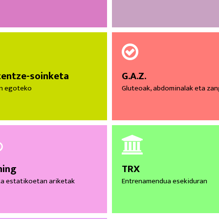
entze-soinketa
G.A.Z.
n egoteko
Gluteoak, abdominalak eta za
ning
TRX
ta estatikoetan ariketak
Entrenamendua esekiduran