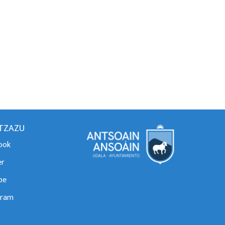
ITZAZU
ook
er
be
gram