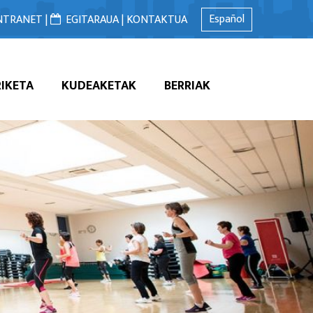
Español
NTRANET |
EGITARAUA |
KONTAKTUA
RIKETA
KUDEAKETAK
BERRIAK