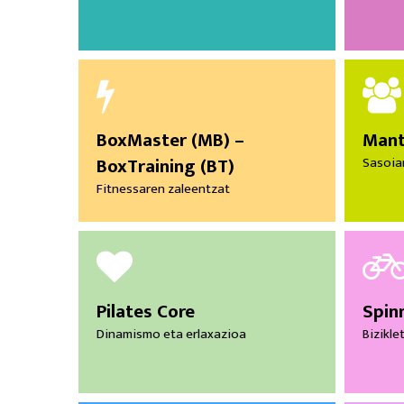
BoxMaster (MB) –
Mant
BoxTraining (BT)
Sasoia
Fitnessaren zaleentzat
Pilates Core
Spin
Dinamismo eta erlaxazioa
Bizikle