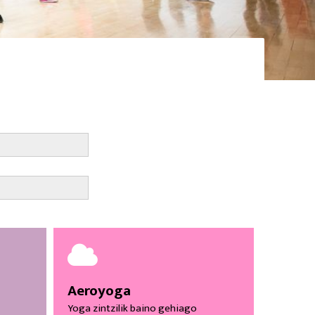
Aeroyoga
Yoga zintzilik baino gehiago