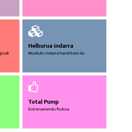
Helburua indarra
ngoak
Muskulu-indarra handitzen du
Total Pump
Entrenamendu fisikoa