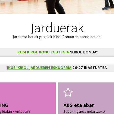
Jarduerak
Jarduera hauek guztiak Kirol Bonuaren barne daude.
IKUSI KIROL BONU EGUTEGIA
"KIROL BONUA"
IKUSI KIROL JARDUEREN ESKUORRIA
26-27 IKASTURTEA
ING
ABS eta abar
 Idakin - Antsoain
Sabel-ingurua indartzeko