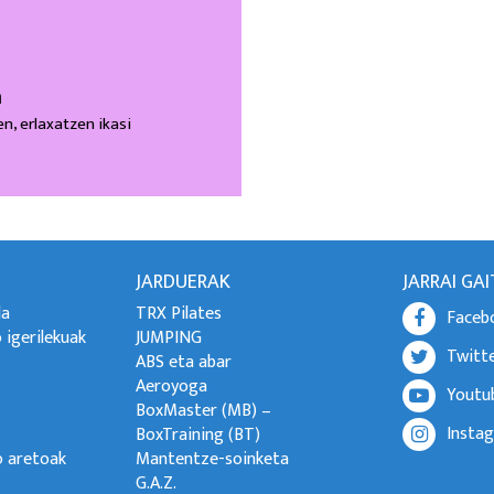
a
n, erlaxatzen ikasi
JARDUERAK
JARRAI GA
la
TRX Pilates
Faceb
 igerilekuak
JUMPING
Twitt
ABS eta abar
Aeroyoga
Youtu
BoxMaster (MB) –
Insta
BoxTraining (BT)
o aretoak
Mantentze-soinketa
G.A.Z.