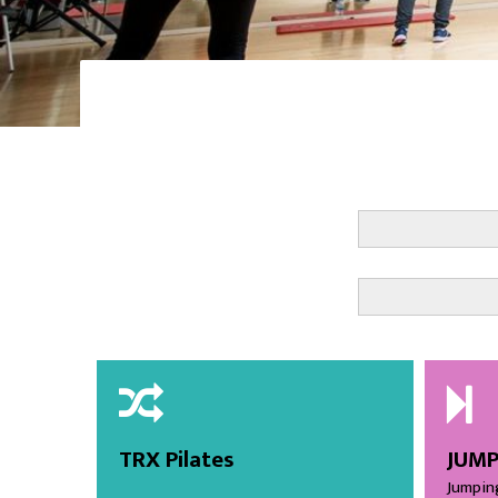
TRX Pilates
JUMP
Jumping